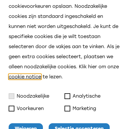
cookievoorkeuren opslaan. Noodzakelijke
cookies zijn standaard ingeschakeld en
Adres
kunnen niet worden uitgeschakeld. Je kunt de
Keeten 2
specifieke cookies die je wilt toestaan
4417 CD Hansweert
selecteren door de vakjes aan te vinken. Als je
geen extra cookies selecteert, plaatsen we
Contact
alleen noodzakelijke cookies. Klik hier om onze
0113 381945
cookie notice
te lezen.
schuttevaer@prisma-scholen.nl
Noodzakelijke
Analytische
Voorkeuren
Marketing
Cookies notice
Weigeren
Selectie accepteren