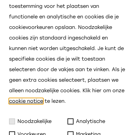
toestemming voor het plaatsen van
functionele en analytische en cookies die je
cookievoorkeuren opslaan. Noodzakelijke
cookies zijn standaard ingeschakeld en
Adres
kunnen niet worden uitgeschakeld. Je kunt de
Keeten 2
specifieke cookies die je wilt toestaan
4417 CD Hansweert
selecteren door de vakjes aan te vinken. Als je
geen extra cookies selecteert, plaatsen we
Contact
alleen noodzakelijke cookies. Klik hier om onze
0113 381945
cookie notice
te lezen.
schuttevaer@prisma-scholen.nl
Noodzakelijke
Analytische
Voorkeuren
Marketing