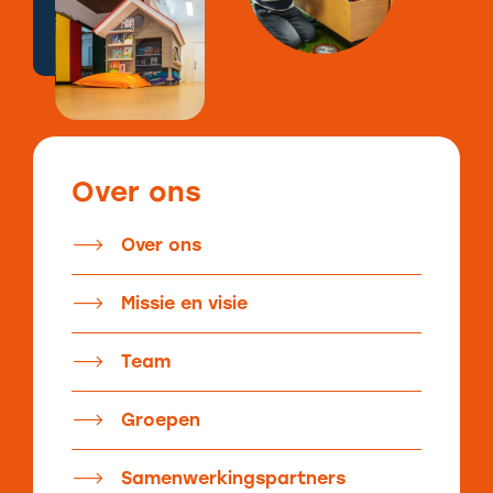
Over ons
Over ons
Missie en visie
Team
Groepen
Samenwerkingspartners